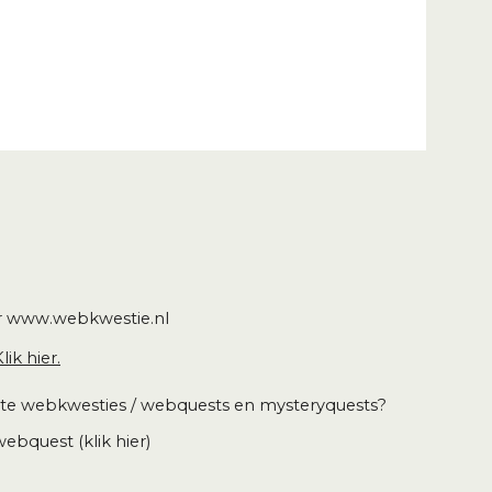
r
www.webkwestie.nl
lik hier.
atete webkwesties / webquests en mysteryquests?
ebquest (klik hier)