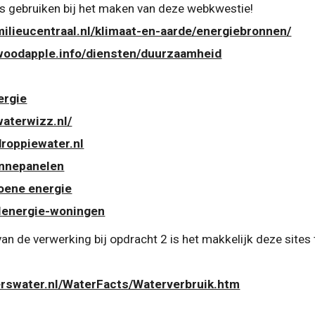
es gebruiken bij het maken van deze webkwestie!
milieucentraal.nl/klimaat-en-aarde/energiebronnen/
woodapple.info/diensten/duurzaamheid
ergie
waterwizz.nl/
droppiewater.nl
onnepanelen
oene energie
lenergie-woningen
n de verwerking bij opdracht 2 is het makkelijk deze sites 
erswater.nl/WaterFacts/Waterverbruik.htm