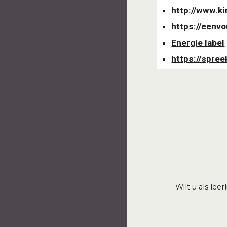
http://www.k
https://eenv
Energie label
https://spree
Wilt u als le