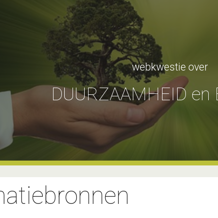
ip to main content
Skip to navigat
webkwestie over
DUURZAAMHEID en 
matiebronnen