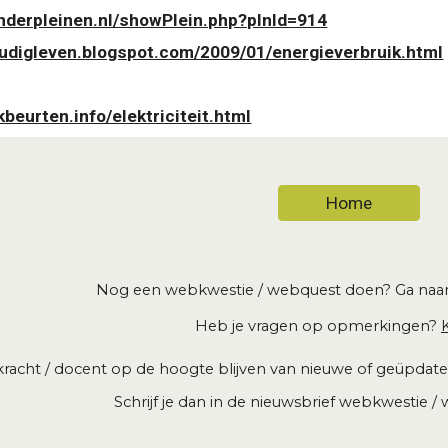
inderpleinen.nl/showPlein.php?plnId=914
oudigleven.blogspot.com/2009/01/energieverbruik.html
kbeurten.info/elektriciteit.html
Home
Nog een webkwestie / webquest doen? Ga naa
Heb je vragen op opmerkingen?
K
erkracht / docent op de hoogte blijven van nieuwe of geüpd
Schrijf je dan in de
nieuwsbrief webkwestie / w