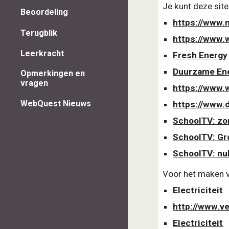
Je kunt deze sit
Beoordeling
https://www.
Terugblik
https://www.
Leerkracht
Fresh Energy
Duurzame En
Opmerkingen en
vragen
https://www.
WebQuest Nieuws
https://www.
SchoolTV: z
SchoolTV: Gr
SchoolTV: nu
Voor het maken va
Electriciteit
http://www.v
Electriciteit