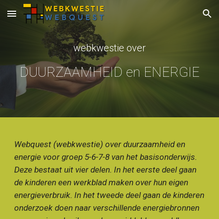
Skip to main content
Skip to navigation
webkwestie over
DUURZAAMHEID en ENERGIE
Webquest (webkwestie) over duurzaamheid en
energie voor groep 5-6-7-8 van het basisonderwijs.
Deze bestaat uit vier delen. In het eerste deel gaan
de kinderen een werkblad maken over hun eigen
energieverbruik. In het tweede deel gaan de kinderen
onderzoek doen naar verschillende energiebronnen